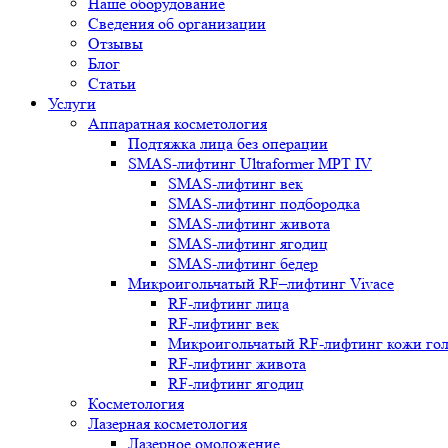
Наше оборудование
Сведения об организации
Отзывы
Блог
Статьи
Услуги
Аппаратная косметология
Подтяжка лица без операции
SMAS-лифтинг Ultraformer MPT IV
SMAS-лифтинг век
SMAS-лифтинг подбородка
SMAS-лифтинг живота
SMAS-лифтинг ягодиц
SMAS-лифтинг бедер
Микроигольчатый RF–лифтинг Vivace
RF-лифтинг лица
RF-лифтинг век
Микроигольчатый RF-лифтинг кожи го
RF-лифтинг живота
RF-лифтинг ягодиц
Косметология
Лазерная косметология
Лазерное омоложение