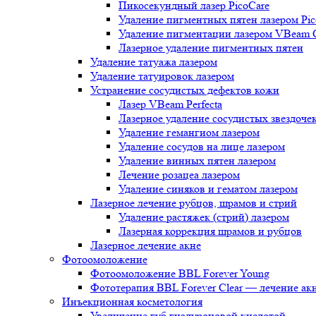
Пикосекундный лазер PicoCare
Удаление пигментных пятен лазером Pic
Удаление пигментации лазером VBeam 
Лазерное удаление пигментных пятен
Удаление татуажа лазером
Удаление татуировок лазером
Устранение сосудистых дефектов кожи
Лазер VBeam Perfecta
Лазерное удаление сосудистых звездоче
Удаление гемангиом лазером
Удаление сосудов на лице лазером
Удаление винных пятен лазером
Лечение розацеа лазером
Удаление синяков и гематом лазером
Лазерное лечение рубцов, шрамов и стрий
Удаление растяжек (стрий) лазером
Лазерная коррекция шрамов и рубцов
Лазерное лечение акне
Фотоомоложение
Фотоомоложение BBL Forever Young
Фототерапия BBL Forever Clear — лечение ак
Инъекционная косметология
Увеличение губ гиалуроновой кислотой