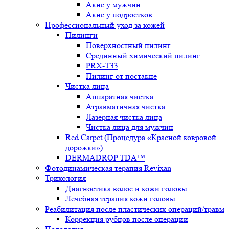
Акне у мужчин
Акне у подростков
Профессиональный уход за кожей
Пилинги
Поверхностный пилинг
Срединный химический пилинг
PRX-T33
Пилинг от постакне
Чистка лица
Аппаратная чистка
Атравматичная чистка
Лазерная чистка лица
Чистка лица для мужчин
Red Carpet (Процедура «Красной ковровой
дорожки»)
DERMADROP TDA™
Фотодинамическая терапия Revixan
Трихология
Диагностика волос и кожи головы
Лечебная терапия кожи головы
Реабилитация после пластических операций/травм
Коррекция рубцов после операции