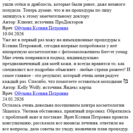
ушли отёки и дряблость, которые были ранее, даже немного
похудела. Теперь думаю, что и на процедуры по лицу
запишусь к этому замечательному доктору.
Автор:
Клиент, источник ПроДокторов
Врач:
Обухова Ксения Петровна
10.04.2026
Уже не в первый раз хожу на инъекционные процедуры к
Ксении Петровной, сегодня впервые попробовала у неё
аппаратную косметологию с фотоомоложением forever young.
Мне очень понравился подход, индивидуально
прездназначенный для моей кожи, и всегда нравится то, как
специалист все подробно объясняет - любые страхи развеет! И
самое главное - это результат, который очень меня радует
каждый раз. Спасибо, что помогаете оставаться молодыми 🥰
Автор:
Kelly Wolfy, источник Яндекс карты
Врач:
Обухова Ксения Петровна
24.01.2026
Осталась очень довольна посещением центра косметологии
Skinerica. Уютная обстановка, приятный персонал. Обратилась
с проблемой акне и постакне. Врач Ксения Петровна провела
консультацию, рассказала все нюансы лечения, ответила на
все вопросы, дала советы по уходу, назначили план процедур.