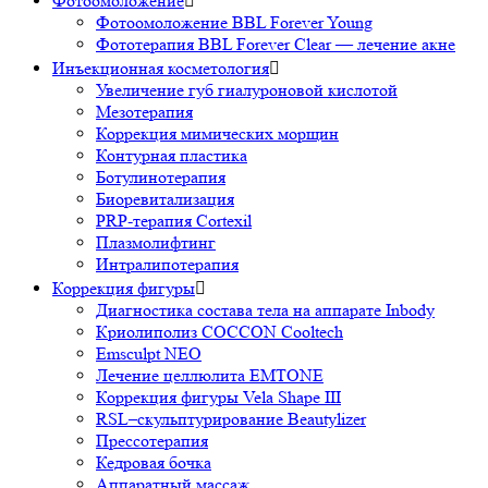
Фотоомоложение

Фотоомоложение BBL Forever Young
Фототерапия BBL Forever Clear — лечение акне
Инъекционная косметология

Увеличение губ гиалуроновой кислотой
Мезотерапия
Коррекция мимических морщин
Контурная пластика
Ботулинотерапия
Биоревитализация
PRP-терапия Cortexil
Плазмолифтинг
Интралипотерапия
Коррекция фигуры

Диагностика состава тела на аппарате Inbody
Криолиполиз COCCON Cooltech
Emsculpt NEO
Лечение целлюлита EMTONE
Коррекция фигуры Vela Shape III
RSL–скульптурирование Beautylizer
Прессотерапия
Кедровая бочка
Аппаратный массаж