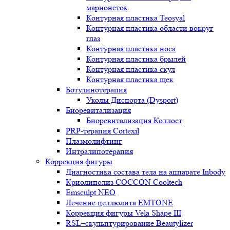
марионеток
Контурная пластика Teosyal
Контурная пластика области вокруг
глаз
Контурная пластика носа
Контурная пластика брылей
Контурная пластика скул
Контурная пластика щек
Ботулинотерапия
Уколы Диспорта (Dysport)
Биоревитализация
Биоревитализация Коллост
PRP-терапия Cortexil
Плазмолифтинг
Интралипотерапия
Коррекция фигуры
Диагностика состава тела на аппарате Inbody
Криолиполиз COCCON Cooltech
Emsculpt NEO
Лечение целлюлита EMTONE
Коррекция фигуры Vela Shape III
RSL–скульптурирование Beautylizer