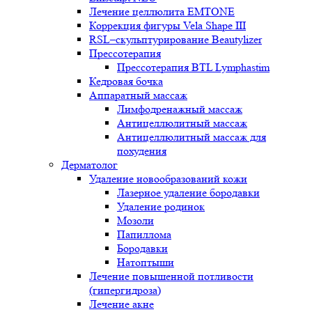
Лечение целлюлита EMTONE
Коррекция фигуры Vela Shape III
RSL–скульптурирование Beautylizer
Прессотерапия
Прессотерапия BTL Lymphastim
Кедровая бочка
Аппаратный массаж
Лимфодренажный массаж
Антицеллюлитный массаж
Антицеллюлитный массаж для
похудения
Дерматолог
Удаление новообразований кожи
Лазерное удаление бородавки
Удаление родинок
Мозоли
Папиллома
Бородавки
Натоптыши
Лечение повышенной потливости
(гипергидроза)
Лечение акне