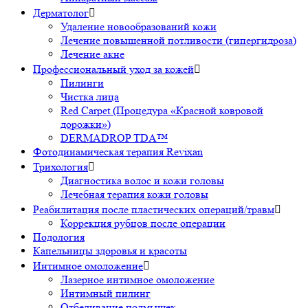
Дерматолог

Удаление новообразований кожи
Лечение повышенной потливости (гипергидроза)
Лечение акне
Профессиональный уход за кожей

Пилинги
Чистка лица
Red Carpet (Процедура «Красной ковровой
дорожки»)
DERMADROP TDA™
Фотодинамическая терапия Revixan
Трихология

Диагностика волос и кожи головы
Лечебная терапия кожи головы
Реабилитация после пластических операций/травм

Коррекция рубцов после операции
Подология
Капельницы здоровья и красоты
Интимное омоложение

Лазерное интимное омоложение
Интимный пилинг
Отбеливание подмышек