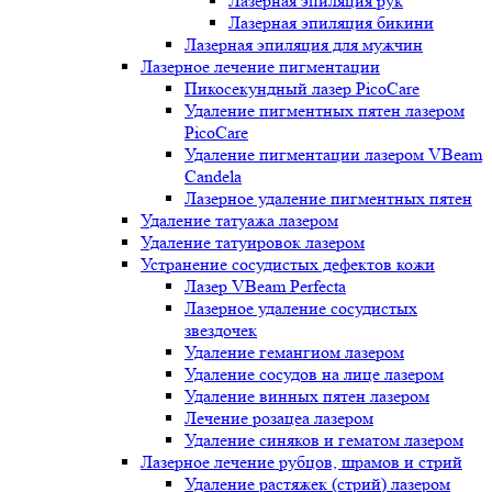
Лазерная эпиляция рук
Лазерная эпиляция бикини
Лазерная эпиляция для мужчин
Лазерное лечение пигментации
Пикосекундный лазер PicoCare
Удаление пигментных пятен лазером
PicoCare
Удаление пигментации лазером VBeam
Candela
Лазерное удаление пигментных пятен
Удаление татуажа лазером
Удаление татуировок лазером
Устранение сосудистых дефектов кожи
Лазер VBeam Perfecta
Лазерное удаление сосудистых
звездочек
Удаление гемангиом лазером
Удаление сосудов на лице лазером
Удаление винных пятен лазером
Лечение розацеа лазером
Удаление синяков и гематом лазером
Лазерное лечение рубцов, шрамов и стрий
Удаление растяжек (стрий) лазером