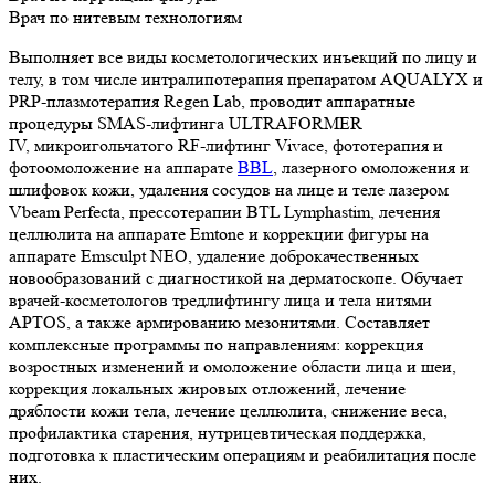
Врач по нитевым технологиям
Выполняет все виды косметологических инъекций по лицу и
телу, в том числе интралипотерапия препаратом AQUALYX и
PRP-плазмотерапия Regen Lab, проводит аппаратные
процедуры SMAS-лифтинга ULTRAFORMER
IV, микроигольчатого RF-лифтинг Vivace, фототерапия и
фотоомоложение на аппарате
BBL
, лазерного омоложения и
шлифовок кожи, удаления сосудов на лице и теле лазером
Vbeam Perfecta, прессотерапии BTL Lymphastim, лечения
целлюлита на аппарате Emtone и коррекции фигуры на
аппарате Emsculpt NEO, удаление доброкачественных
новообразований с диагностикой на дерматоскопе. Обучает
врачей-косметологов тредлифтингу лица и тела нитями
APTOS, а также армированию мезонитями. Составляет
комплексные программы по направлениям: коррекция
возростных изменений и омоложение области лица и шеи,
коррекция локальных жировых отложений, лечение
дряблости кожи тела, лечение целлюлита, снижение веса,
профилактика старения, нутрицевтическая поддержка,
подготовка к пластическим операциям и реабилитация после
них.