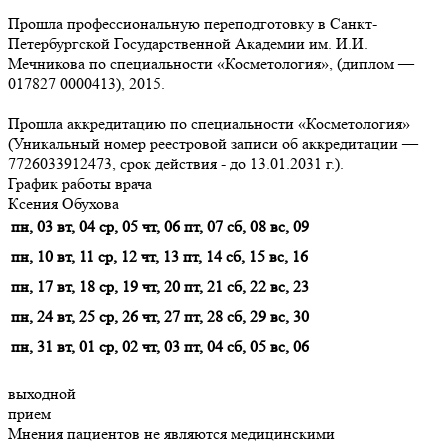
Прошла профессиональную переподготовку в Санкт-
Петербургской Государственной Академии им. И.И.
Мечникова по специальности «Косметология», (диплом —
017827 0000413), 2015.
Прошла аккредитацию по специальности «Косметология»
(Уникальный номер реестровой записи об аккредитации —
7726033912473, срок действия - до 13.01.2031 г.).
График работы врача
Ксения Обухова
пн, 03
вт, 04
ср, 05
чт, 06
пт, 07
сб, 08
вс, 09
пн, 10
вт, 11
ср, 12
чт, 13
пт, 14
сб, 15
вс, 16
пн, 17
вт, 18
ср, 19
чт, 20
пт, 21
сб, 22
вс, 23
пн, 24
вт, 25
ср, 26
чт, 27
пт, 28
сб, 29
вс, 30
пн, 31
вт, 01
ср, 02
чт, 03
пт, 04
сб, 05
вс, 06
выходной
прием
Мнения пациентов не являются медицинскими