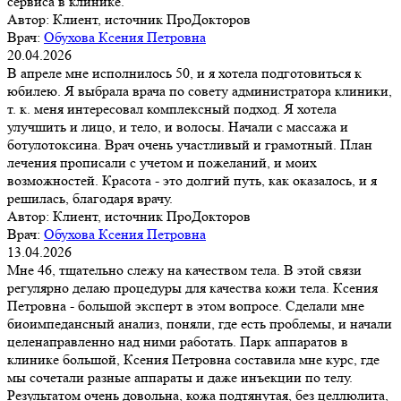
сервиса в клинике.
Автор:
Клиент, источник ПроДокторов
Врач:
Обухова Ксения Петровна
20.04.2026
В апреле мне исполнилось 50, и я хотела подготовиться к
юбилею. Я выбрала врача по совету администратора клиники,
т. к. меня интересовал комплексный подход. Я хотела
улучшить и лицо, и тело, и волосы. Начали с массажа и
ботулотоксина. Врач очень участливый и грамотный. План
лечения прописали с учетом и пожеланий, и моих
возможностей. Красота - это долгий путь, как оказалось, и я
решилась, благодаря врачу.
Автор:
Клиент, источник ПроДокторов
Врач:
Обухова Ксения Петровна
13.04.2026
Мне 46, тщательно слежу на качеством тела. В этой связи
регулярно делаю процедуры для качества кожи тела. Ксения
Петровна - большой эксперт в этом вопросе. Сделали мне
биоимпедансный анализ, поняли, где есть проблемы, и начали
целенаправленно над ними работать. Парк аппаратов в
клинике большой, Ксения Петровна составила мне курс, где
мы сочетали разные аппараты и даже инъекции по телу.
Результатом очень довольна, кожа подтянутая, без целлюлита,