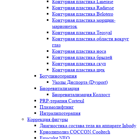
Контурная пластика Linerase
Контурная пластика Radiesse
Контурная пластика Belotero
Контурная пластика морщин-
марионеток
Контурная пластика Teosyal
Контурная пластика области вокруг
глаз
Контурная пластика носа
Контурная пластика брылей
Контурная пластика скул
Контурная пластика щек
Ботулинотерапия
Уколы Диспорта (Dysport)
Биоревитализация
Биоревитализация Коллост
PRP-терапия Cortexil
Плазмолифтинг
Интралипотерапия
Коррекция фигуры
Диагностика состава тела на аппарате Inbody
Криолиполиз COCCON Cooltech
Emsculpt NEO