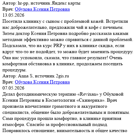
Автор:
hr-pp, источник Яндекс карты
Врач:
Обухова Ксения Петровна
13.05.2026
Посетила клинику с сыном с проблемной кожей. Встретили
нас доброжелательно, предложили чай и кофе с печеньем.
Затем доктор Ксения Петровна подробно рассказала какими
методами эффективно можно справиться с данной проблемой.
Подсказала, что на курс PRP у них в клинике скидка, если
вдруг что-то не подойдет, то можно будет заменить процедуру.
Она нас успокоила, сказала, что главное результат! Очень
комфортная обстановка в клинике, продолжаем посещать
процедуры.
Автор:
Anna S, источник 2gis.ru
Врач:
Обухова Ксения Петровна
07.05.2026
Делал фотодинамическую терапию «Revixan» у Обуховой
Ксении Петровны в Косметологии «Скинерика». Врач
произвела впечатление грамотного и аккуратного
специалиста, общение было доброжелательным и понятным.
Сама процедура прошла комфортно, в клинике приятная
атмосфера. Спасибо за профессиональный подход.
Понравилось отношение, внимательность и общее качество