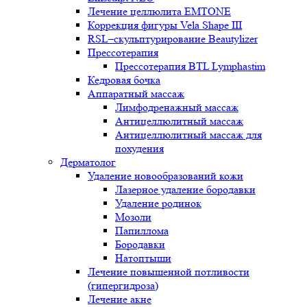
Лечение целлюлита EMTONE
Коррекция фигуры Vela Shape III
RSL–скульптурирование Beautylizer
Прессотерапия
Прессотерапия BTL Lymphastim
Кедровая бочка
Аппаратный массаж
Лимфодренажный массаж
Антицеллюлитный массаж
Антицеллюлитный массаж для
похудения
Дерматолог
Удаление новообразований кожи
Лазерное удаление бородавки
Удаление родинок
Мозоли
Папиллома
Бородавки
Натоптыши
Лечение повышенной потливости
(гипергидроза)
Лечение акне