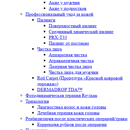
Акне у мужчин
Акне у подростков
Профессиональный уход за кожей
Пилинги
Поверхностный пилинг
Срединный химический пилинг
PRX-T33
Пилинг от постакне
Чистка лица
Аппаратная чистка
Атравматичная чистка
Лазерная чистка лица
Чистка лица для мужчин
Red Carpet (Процедура «Красной ковровой
дорожки»)
DERMADROP TDA™
Фотодинамическая терапия Revixan
Трихология
Диагностика волос и кожи головы
Лечебная терапия кожи головы
Реабилитация после пластических операций/травм
Коррекция рубцов после операции