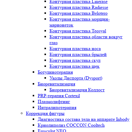
Контурная пластика Linerase
Контурная пластика Radiesse
Контурная пластика Belotero
Контурная пластика морщин-
марионеток
Контурная пластика Teosyal
Контурная пластика области вокруг
глаз
Контурная пластика носа
Контурная пластика брылей
Контурная пластика скул
Контурная пластика щек
Ботулинотерапия
Уколы Диспорта (Dysport)
Биоревитализация
Биоревитализация Коллост
PRP-терапия Cortexil
Плазмолифтинг
Интралипотерапия
Коррекция фигуры
Диагностика состава тела на аппарате Inbody
Криолиполиз COCCON Cooltech
Emsculpt NEO