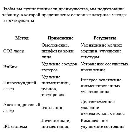
Чтобы вы лучше понимали преимущества, мы подготовили
таблицу, в которой представлены основные лазерные методы
и их результаты.
Метод
Применение
Результаты
Омоложение,
Уменьшение мелких
СО2 лазер
шлифовка кожи
морщин, улучшение
лица
текстуры
Удаление сосудов,
Устранение сосудистых
ВиБим
купероз
проявлений
Удаление
Быстрое осветление
Пикосекундный
пигментации,
пигментированных
лазер
рубцов,
участков лица
татуировок
Долговременное
Александритовый
Эпиляция
удаление
лазер
нежелательных волос
Лечение акне,
Комплексное
IPL система
пигментация,
улучшение состояния