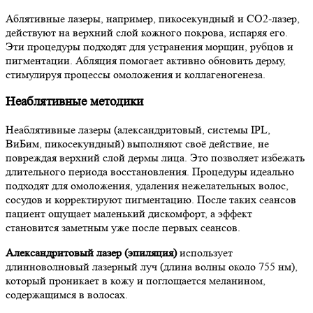
Аблятивные лазеры, например, пикосекундный и СО2-лазер,
действуют на верхний слой кожного покрова, испаряя его.
Эти процедуры подходят для устранения морщин, рубцов и
пигментации. Абляция помогает активно обновить дерму,
стимулируя процессы омоложения и коллагеногенеза.
Неаблятивные методики
Неаблятивные лазеры (александритовый, системы IPL,
ВиБим, пикосекундный) выполняют своё действие, не
повреждая верхний слой дермы лица. Это позволяет избежать
длительного периода восстановления. Процедуры идеально
подходят для омоложения, удаления нежелательных волос,
сосудов и корректируют пигментацию. После таких сеансов
пациент ощущает маленький дискомфорт, а эффект
становится заметным уже после первых сеансов.
Александритовый лазер (эпиляция)
использует
длинноволновый лазерный луч (длина волны около 755 нм),
который проникает в кожу и поглощается меланином,
содержащимся в волосах.