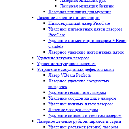
Лазерная эпиляция рук
Лазерная эпиляция бикини
Лазерная эпиляция для мужчин
Лазерное лечение пигментации
Пикосекундный лазер PicoCare
Удаление пигментных пятен лазером
PicoCare
Удаление пигментации лазером VBeam
Candela
Лазерное удаление пигментных пятен
Удаление татуажа лазером
Удаление татуировок лазером
Устранение сосудистых дефектов кожи
Лазер VBeam Perfecta
Лазерное удаление сосудистых
звездочек
Удаление гемангиом лазером
Удаление сосудов на лице лазером
Удаление винных пятен лазером
Лечение розацеа лазером
Удаление синяков и гематом лазером
Лазерное лечение рубцов, шрамов и стрий
Удаление растяжек (стрий) лазером