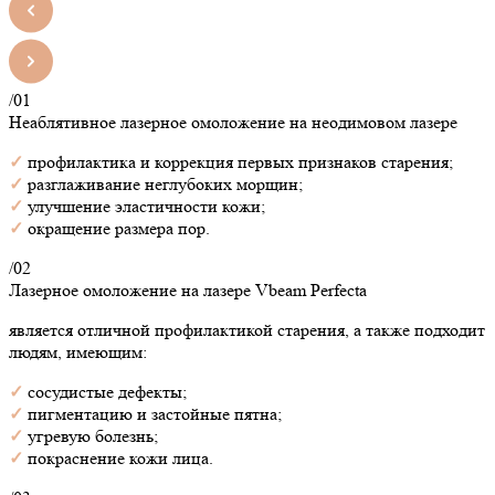
/01
Неаблятивное лазерное омоложение на неодимовом лазере
✓
профилактика и коррекция первых признаков старения;
✓
разглаживание неглубоких морщин;
✓
улучшение эластичности кожи;
✓
окращение размера пор.
/02
Лазерное омоложение на лазере Vbeam Perfecta
является отличной профилактикой старения, а также подходит
людям, имеющим:
✓
сосудистые дефекты;
✓
пигментацию и застойные пятна;
✓
угревую болезнь;
✓
покраснение кожи лица.