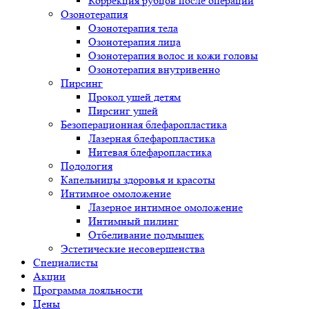
Коррекция рубцов после операции
Озонотерапия
Озонотерапия тела
Озонотерапия лица
Озонотерапия волос и кожи головы
Озонотерапия внутривенно
Пирсинг
Прокол ушей детям
Пирсинг ушей
Безоперационная блефаропластика
Лазерная блефаропластика
Нитевая блефаропластика
Подология
Капельницы здоровья и красоты
Интимное омоложение
Лазерное интимное омоложение
Интимный пилинг
Отбеливание подмышек
Эстетические несовершенства
Специалисты
Акции
Программа лояльности
Цены