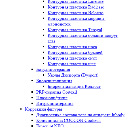
Контурная пластика Linerase
Контурная пластика Radiesse
Контурная пластика Belotero
Контурная пластика морщин-
марионеток
Контурная пластика Teosyal
Контурная пластика области вокруг
глаз
Контурная пластика носа
Контурная пластика брылей
Контурная пластика скул
Контурная пластика щек
Ботулинотерапия
Уколы Диспорта (Dysport)
Биоревитализация
Биоревитализация Коллост
PRP-терапия Cortexil
Плазмолифтинг
Интралипотерапия
Коррекция фигуры
Диагностика состава тела на аппарате Inbody
Криолиполиз COCCON Cooltech
Emsculpt NEO