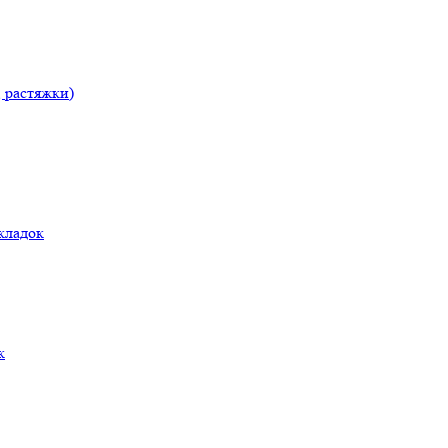
, растяжки)
кладок
к