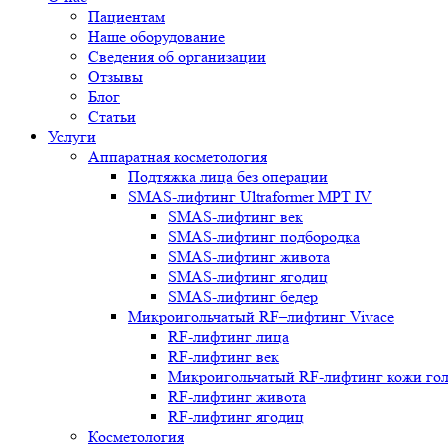
Пациентам
Наше оборудование
Сведения об организации
Отзывы
Блог
Статьи
Услуги
Аппаратная косметология
Подтяжка лица без операции
SMAS-лифтинг Ultraformer MPT IV
SMAS-лифтинг век
SMAS-лифтинг подбородка
SMAS-лифтинг живота
SMAS-лифтинг ягодиц
SMAS-лифтинг бедер
Микроигольчатый RF–лифтинг Vivace
RF-лифтинг лица
RF-лифтинг век
Микроигольчатый RF-лифтинг кожи го
RF-лифтинг живота
RF-лифтинг ягодиц
Косметология