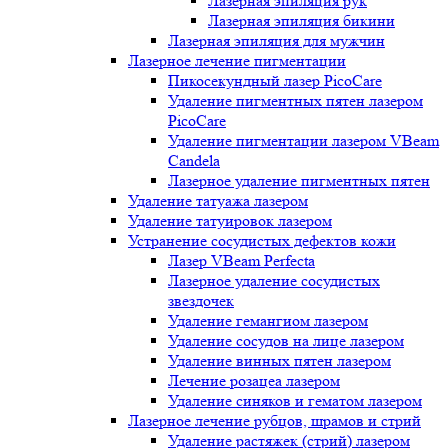
Лазерная эпиляция рук
Лазерная эпиляция бикини
Лазерная эпиляция для мужчин
Лазерное лечение пигментации
Пикосекундный лазер PicoCare
Удаление пигментных пятен лазером
PicoCare
Удаление пигментации лазером VBeam
Candela
Лазерное удаление пигментных пятен
Удаление татуажа лазером
Удаление татуировок лазером
Устранение сосудистых дефектов кожи
Лазер VBeam Perfecta
Лазерное удаление сосудистых
звездочек
Удаление гемангиом лазером
Удаление сосудов на лице лазером
Удаление винных пятен лазером
Лечение розацеа лазером
Удаление синяков и гематом лазером
Лазерное лечение рубцов, шрамов и стрий
Удаление растяжек (стрий) лазером