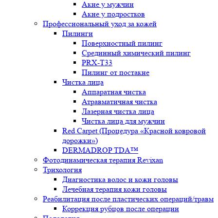
Акне у мужчин
Акне у подростков
Профессиональный уход за кожей
Пилинги
Поверхностный пилинг
Срединный химический пилинг
PRX-T33
Пилинг от постакне
Чистка лица
Аппаратная чистка
Атравматичная чистка
Лазерная чистка лица
Чистка лица для мужчин
Red Carpet (Процедура «Красной ковровой
дорожки»)
DERMADROP TDA™
Фотодинамическая терапия Revixan
Трихология
Диагностика волос и кожи головы
Лечебная терапия кожи головы
Реабилитация после пластических операций/травм
Коррекция рубцов после операции