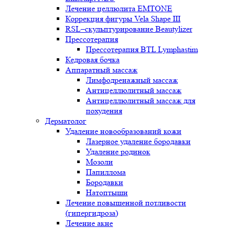
Лечение целлюлита EMTONE
Коррекция фигуры Vela Shape III
RSL–скульптурирование Beautylizer
Прессотерапия
Прессотерапия BTL Lymphastim
Кедровая бочка
Аппаратный массаж
Лимфодренажный массаж
Антицеллюлитный массаж
Антицеллюлитный массаж для
похудения
Дерматолог
Удаление новообразований кожи
Лазерное удаление бородавки
Удаление родинок
Мозоли
Папиллома
Бородавки
Натоптыши
Лечение повышенной потливости
(гипергидроза)
Лечение акне